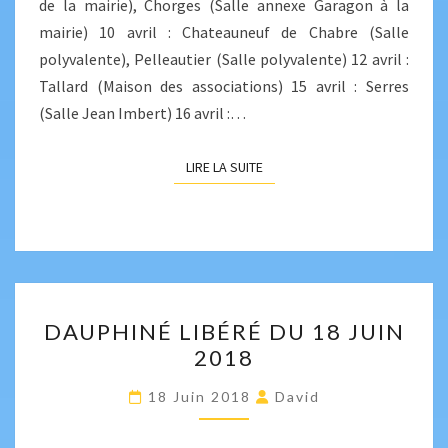
de la mairie), Chorges (Salle annexe Garagon à la
mairie) 10 avril : Chateauneuf de Chabre (Salle
polyvalente), Pelleautier (Salle polyvalente) 12 avril :
Tallard (Maison des associations) 15 avril : Serres
(Salle Jean Imbert) 16 avril :…
LIRE LA SUITE
LIRE LA SUITE
DAUPHINÉ
DAUPHINÉ LIBÉRÉ DU 18 JUIN
LIBÉRÉ
2018
DU
18
18 Juin 2018
David
JUIN
2018