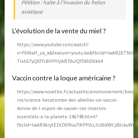
Pétition : halte à l’invasion du frelon
asiatique
L’évolution de la vente du miel ?
https://www.youtube.com/watch?
v=F0iNaH_za_k&feature=youtu.be&fbclid=IwAR2DTNtB
TlxhS7yQXFfc8HYYIIjikR70vJQY58hDbkk4
Vaccin contre la loque américaine ?
https://www.novethic.fr/actualite/environnement/biodive
rse/science-hecatombe-des-abeilles-un-vaccin-
donne-de-l-espoir-de-sauver-ces-insectes-
essentiels-a-la-planete-146748.html?
fbclid=IwAR36rytE1VZ6Y9va7lKPFVcLIIzBiXWCyBlckuW