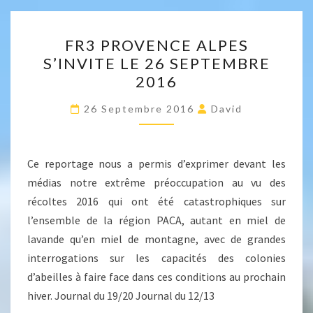
FR3
FR3 PROVENCE ALPES
PROVENCE
S’INVITE LE 26 SEPTEMBRE
ALPES
2016
S’INVITE
LE
26 Septembre 2016
David
26
SEPTEMBRE
2016
Ce reportage nous a permis d’exprimer devant les
médias notre extrême préoccupation au vu des
récoltes 2016 qui ont été catastrophiques sur
l’ensemble de la région PACA, autant en miel de
lavande qu’en miel de montagne, avec de grandes
interrogations sur les capacités des colonies
d’abeilles à faire face dans ces conditions au prochain
hiver. Journal du 19/20 Journal du 12/13