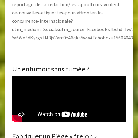
reportage-de-la-redaction/les-apiculteurs-veulent-
de-nouvelles-etiquettes-pour-affronter-la-
concurrence-internationale?
utm_medium=Social&utm_source=Facebook&fbclid=IwA
Ya6We3dKyrgxJM3jxVam0xA6qka5ww#Echobox=1560404332
Un enfumoir sans fumée ?
Fabriquer un Piège « frelon »