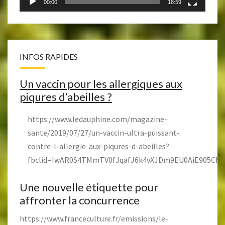
00:00
18:59
INFOS RAPIDES
Un vaccin pour les allergiques aux
piqures d’abeilles ?
https://www.ledauphine.com/magazine-
sante/2019/07/27/un-vaccin-ultra-puissant-
contre-l-allergie-aux-piqures-d-abeilles?
fbclid=IwAR0S4TMmTV0fJqafJ6k4vXJDm9EU0AiE905Ch
Une nouvelle étiquette pour
affronter la concurrence
https://www.franceculture.fr/emissions/le-