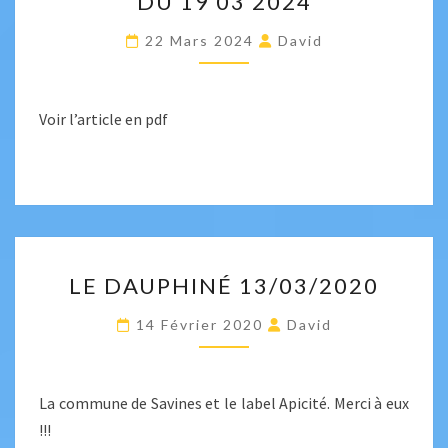
DU 19 03 2024
DAUPHINÉ
LIBÉRÉ
22 Mars 2024
David
DU
19
03
Voir l’article en pdf
2024
LE
LE DAUPHINÉ 13/03/2020
DAUPHINÉ
13/03/2020
14 Février 2020
David
La commune de Savines et le label Apicité. Merci à eux
!!!