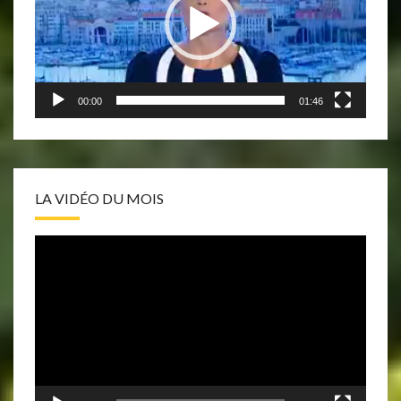
00:00
01:46
LA VIDÉO DU MOIS
Lecteur
vidéo