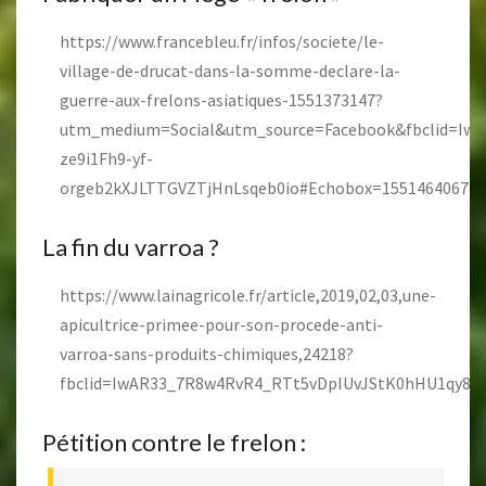
https://www.francebleu.fr/infos/societe/le-
village-de-drucat-dans-la-somme-declare-la-
guerre-aux-frelons-asiatiques-1551373147?
utm_medium=Social&utm_source=Facebook&fbclid=Iw
ze9i1Fh9-yf-
orgeb2kXJLTTGVZTjHnLsqeb0io#Echobox=1551464067
La fin du varroa ?
https://www.lainagricole.fr/article,2019,02,03,une-
apicultrice-primee-pour-son-procede-anti-
varroa-sans-produits-chimiques,24218?
fbclid=IwAR33_7R8w4RvR4_RTt5vDpIUvJStK0hHU1qy8
Pétition contre le frelon :