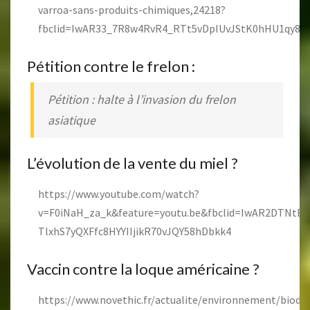
varroa-sans-produits-chimiques,24218?
fbclid=IwAR33_7R8w4RvR4_RTt5vDpIUvJStK0hHU1qy8
Pétition contre le frelon :
Pétition : halte à l’invasion du frelon
asiatique
L’évolution de la vente du miel ?
https://www.youtube.com/watch?
v=F0iNaH_za_k&feature=youtu.be&fbclid=IwAR2DTNtB
TlxhS7yQXFfc8HYYIIjikR70vJQY58hDbkk4
Vaccin contre la loque américaine ?
https://www.novethic.fr/actualite/environnement/biodive