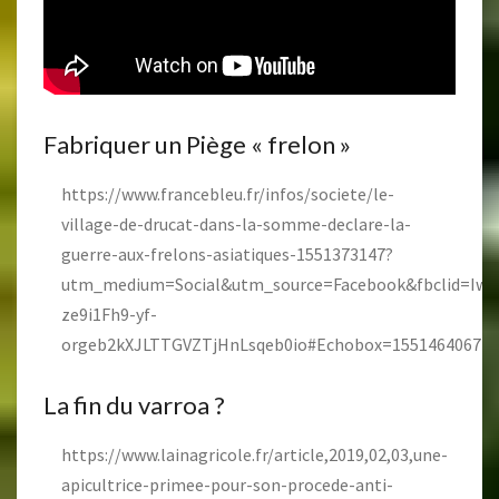
Fabriquer un Piège « frelon »
https://www.francebleu.fr/infos/societe/le-
village-de-drucat-dans-la-somme-declare-la-
guerre-aux-frelons-asiatiques-1551373147?
utm_medium=Social&utm_source=Facebook&fbclid=Iw
ze9i1Fh9-yf-
orgeb2kXJLTTGVZTjHnLsqeb0io#Echobox=1551464067
La fin du varroa ?
https://www.lainagricole.fr/article,2019,02,03,une-
apicultrice-primee-pour-son-procede-anti-