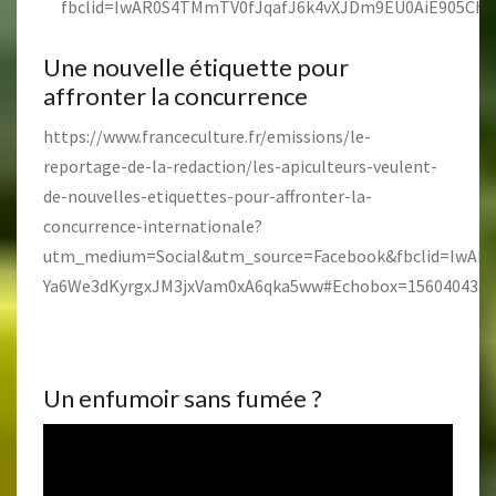
fbclid=IwAR0S4TMmTV0fJqafJ6k4vXJDm9EU0AiE905Ch
Une nouvelle étiquette pour
affronter la concurrence
https://www.franceculture.fr/emissions/le-
reportage-de-la-redaction/les-apiculteurs-veulent-
de-nouvelles-etiquettes-pour-affronter-la-
concurrence-internationale?
utm_medium=Social&utm_source=Facebook&fbclid=IwA
Ya6We3dKyrgxJM3jxVam0xA6qka5ww#Echobox=1560404332
Un enfumoir sans fumée ?