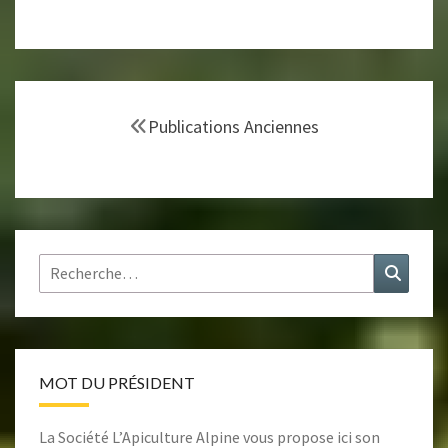
Navigation
au
Publications Anciennes
sein
des
articles
Rechercher :
Recher
MOT DU PRÉSIDENT
La Société L’Apiculture Alpine vous propose ici son