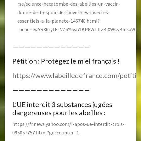
rse/science-hecatombe-des-abeilles-un-vaccin-
donne-de-l-espoir-de-sauver-ces-insectes-
essentiels-a-la-planete-146748.html?
fbclid=IwAR36rytE1VZ6Y9va7lKPFVcLIIzBiXWCyBlckuW
—————————————
Pétition : Protégez le miel français !
https://www.labeilledefrance.com/petitio
—————————————
L’UE interdit 3 substances jugées
dangereuses pour les abeilles :
https://fr.news.yahoo.com/l-apos-ue-interdit-trois-
095057757.html?guccounter=1