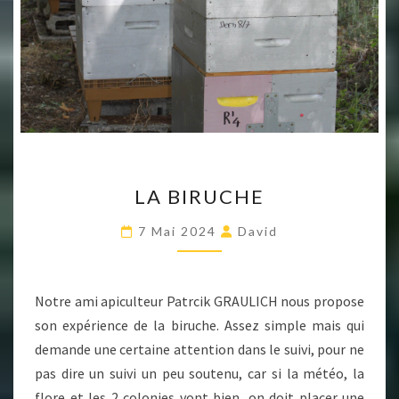
LA
LA BIRUCHE
BIRUCHE
7 Mai 2024
David
Notre ami apiculteur Patrcik GRAULICH nous propose
son expérience de la biruche. Assez simple mais qui
demande une certaine attention dans le suivi, pour ne
pas dire un suivi un peu soutenu, car si la météo, la
flore et les 2 colonies vont bien, on doit placer une