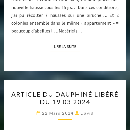
nouvelle hausse tous les 15 jrs… Dans ces conditions,
j’ai pu récolter 7 hausses sur une biruche…. Et 2
colonies ensemble dans le même « appartement » =
beaucoup d’abeilles !…. Matériels…
LIRE LA SUITE
LIRE LA SUITE
ARTICLE
ARTICLE DU DAUPHINÉ LIBÉRÉ
DU
DU 19 03 2024
DAUPHINÉ
LIBÉRÉ
22 Mars 2024
David
DU
19