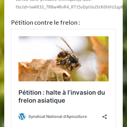
fbclid=IwAR33_7R8w4RvR4_RTt5vDpIUvJStK0hHU1qy8
Pétition contre le frelon :