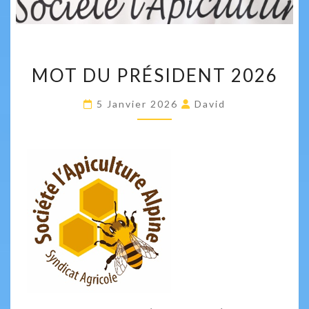
MOT
MOT DU PRÉSIDENT 2026
DU
PRÉSIDENT
5 Janvier 2026
David
2026