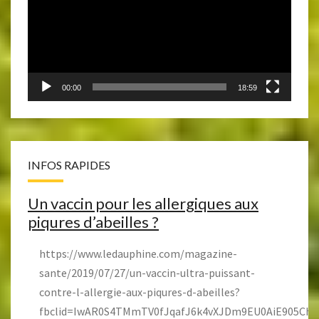
00:00
18:59
INFOS RAPIDES
Un vaccin pour les allergiques aux
piqures d’abeilles ?
https://www.ledauphine.com/magazine-
sante/2019/07/27/un-vaccin-ultra-puissant-
contre-l-allergie-aux-piqures-d-abeilles?
fbclid=IwAR0S4TMmTV0fJqafJ6k4vXJDm9EU0AiE905Ch