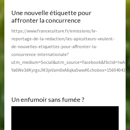
Une nouvelle étiquette pour
affronter la concurrence
https://www.franceculture.fr/emissions/le-
reportage-de-la-redaction/les-apiculteurs-veulent-
de-nouvelles-etiquettes-pour-affronter-la-
concurrence-internationale?
utm_medium=Social&utm_source=Facebook&fbclid=IwA
Ya6We3dKyrgxJM3jxVam0xA6qka5ww#Echobox=1560404332
Un enfumoir sans fumée ?