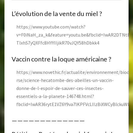
L’évolution de la vente du miel ?
https://www.youtube.com/watch?
v=F0iNaH_za_k&feature=youtu.be&fbclid=IwAR2DTNtB
TlxhS7yQXFfc8HYYIIjikR70vJQY58hDbkk4
Vaccin contre la loque américaine ?
https://www.novethic.fr/actualite/environnement/biodive
rse/science-hecatombe-des-abeilles-un-vaccin-
donne-de-l-espoir-de-sauver-ces-insectes-
essentiels-a-la-planete-146748.html?
fbclid=IwAR36rytE1VZ6Y9va7lKPFVcLIIzBiXWCyBlckuW
—————————————