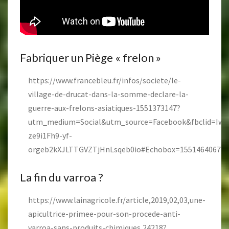
Fabriquer un Piège « frelon »
https://www.francebleu.fr/infos/societe/le-
village-de-drucat-dans-la-somme-declare-la-
guerre-aux-frelons-asiatiques-1551373147?
utm_medium=Social&utm_source=Facebook&fbclid=Iw
ze9i1Fh9-yf-
orgeb2kXJLTTGVZTjHnLsqeb0io#Echobox=1551464067
La fin du varroa ?
https://www.lainagricole.fr/article,2019,02,03,une-
apicultrice-primee-pour-son-procede-anti-
varroa-sans-produits-chimiques,24218?