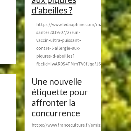
d’abeilles ?
https://www.ledauphine.com/magazine-
sante/2019/07/27/un-
vaccin-ultra-puissant-
contre-l-allergie-aux-
piqures-d-abeilles?
fbclid=IwAR0S4TMmTV0fJqafJ6k4vXJDm9EU0
Une nouvelle
étiquette pour
affronter la
concurrence
https://www.franceculture.fr/emissions/le-