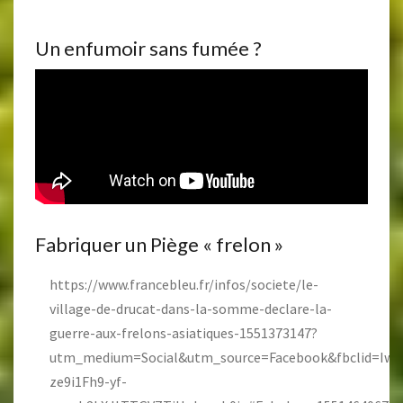
Un enfumoir sans fumée ?
Fabriquer un Piège « frelon »
https://www.francebleu.fr/infos/societe/le-
village-de-drucat-dans-la-somme-declare-la-
guerre-aux-frelons-asiatiques-1551373147?
utm_medium=Social&utm_source=Facebook&fbclid=Iw
ze9i1Fh9-yf-