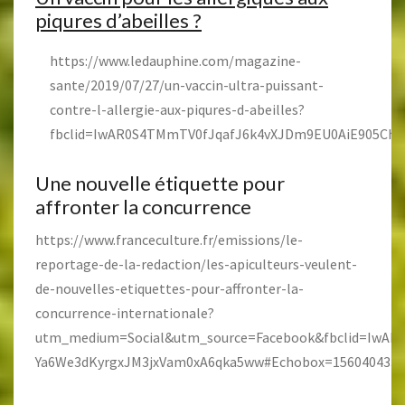
piqures d’abeilles ?
https://www.ledauphine.com/magazine-
sante/2019/07/27/un-vaccin-ultra-puissant-
contre-l-allergie-aux-piqures-d-abeilles?
fbclid=IwAR0S4TMmTV0fJqafJ6k4vXJDm9EU0AiE905Ch
Une nouvelle étiquette pour
affronter la concurrence
https://www.franceculture.fr/emissions/le-
reportage-de-la-redaction/les-apiculteurs-veulent-
de-nouvelles-etiquettes-pour-affronter-la-
concurrence-internationale?
utm_medium=Social&utm_source=Facebook&fbclid=IwA
Ya6We3dKyrgxJM3jxVam0xA6qka5ww#Echobox=1560404332