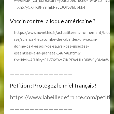
v=F0iNaH_za_k&feature=youtu.be&fbclid=IwAR2DTNtB
TlxhS7yQXFfc8HYYIIjikR70vJQY58hDbkk4
Vaccin contre la loque américaine ?
https://www.novethic.fr/actualite/environnement/biodive
rse/science-hecatombe-des-abeilles-un-vaccin-
donne-de-l-espoir-de-sauver-ces-insectes-
essentiels-a-la-planete-146748.html?
fbclid=IwAR36rytE1VZ6Y9va7lKPFVcLIIzBiXWCyBlckuW
—————————————
Pétition : Protégez le miel français !
https://www.labeilledefrance.com/petitio
—————————————