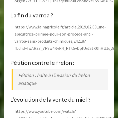
orgeb2kXJLTTGVZTjHnLsqeb0io#Echobox=1551464067
La fin du varroa ?
https://www.lainagricole.fr/article,2019,02,03,une-
apicultrice-primee-pour-son-procede-anti-
varroa-sans-produits-chimiques,24218?
fbclid=IwAR33_7R8w4RvR4_RTt5vDpIUvJStK0hHU1qy8
Pétition contre le frelon :
Pétition : halte à l’invasion du frelon
asiatique
L’évolution de la vente du miel ?
https://www.youtube.com/watch?