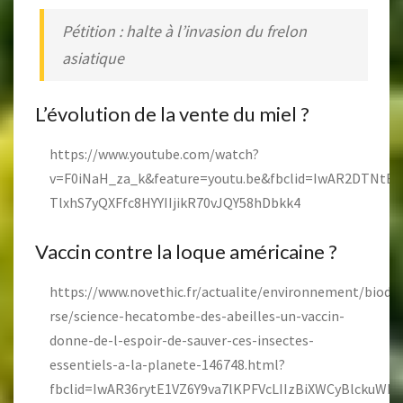
Pétition : halte à l’invasion du frelon
asiatique
L’évolution de la vente du miel ?
https://www.youtube.com/watch?
v=F0iNaH_za_k&feature=youtu.be&fbclid=IwAR2DTNtB
TlxhS7yQXFfc8HYYIIjikR70vJQY58hDbkk4
Vaccin contre la loque américaine ?
https://www.novethic.fr/actualite/environnement/biodive
rse/science-hecatombe-des-abeilles-un-vaccin-
donne-de-l-espoir-de-sauver-ces-insectes-
essentiels-a-la-planete-146748.html?
fbclid=IwAR36rytE1VZ6Y9va7lKPFVcLIIzBiXWCyBlckuW