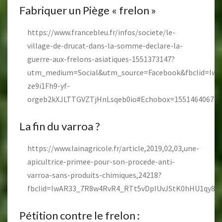
Fabriquer un Piège « frelon »
https://www.francebleu.fr/infos/societe/le-
village-de-drucat-dans-la-somme-declare-la-
guerre-aux-frelons-asiatiques-1551373147?
utm_medium=Social&utm_source=Facebook&fbclid=Iw
ze9i1Fh9-yf-
orgeb2kXJLTTGVZTjHnLsqeb0io#Echobox=1551464067
La fin du varroa ?
https://www.lainagricole.fr/article,2019,02,03,une-
apicultrice-primee-pour-son-procede-anti-
varroa-sans-produits-chimiques,24218?
fbclid=IwAR33_7R8w4RvR4_RTt5vDpIUvJStK0hHU1qy8
Pétition contre le frelon :