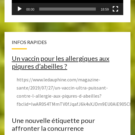
00:00
18:59
INFOS RAPIDES
Un vaccin pour les allergiques aux
piqures d’abeilles ?
https://www.ledauphine.com/magazine-
sante/2019/07/27/un-vaccin-ultra-puissant-
contre-l-allergie-aux-piqures-d-abeilles?
fbclid=IwAR0S4TMmTV0fJqafJ6k4vXJDm9EU0AiE905Ch
Une nouvelle étiquette pour
affronter la concurrence