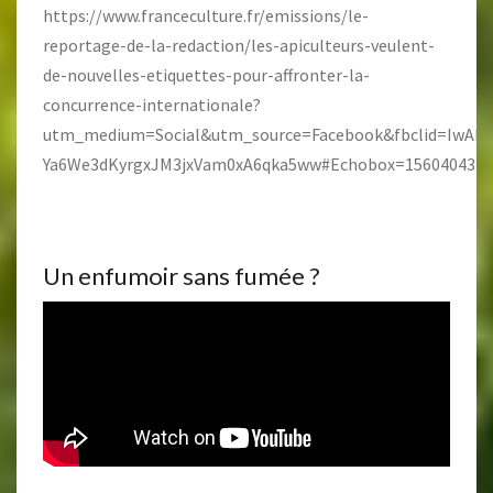
https://www.franceculture.fr/emissions/le-
reportage-de-la-redaction/les-apiculteurs-veulent-
de-nouvelles-etiquettes-pour-affronter-la-
concurrence-internationale?
utm_medium=Social&utm_source=Facebook&fbclid=IwA
Ya6We3dKyrgxJM3jxVam0xA6qka5ww#Echobox=1560404332
Un enfumoir sans fumée ?