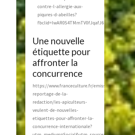
contre-l-allergie-aux-
piqures-d-abeilles?
fbclid=IwAR0S4TMmTV0fJqafJ6k4vXJDm9EU0
Une nouvelle
étiquette pour
affronter la
concurrence
https://www.franceculture.fr/emissions/le-
reportage-de-la-
redaction/les-apiculteurs-
veulent-de-nouvelles-
etiquettes-pour-affronter-la-
concurrence-internationale?
utm_medium=Social&utm_source=Facebook&fb