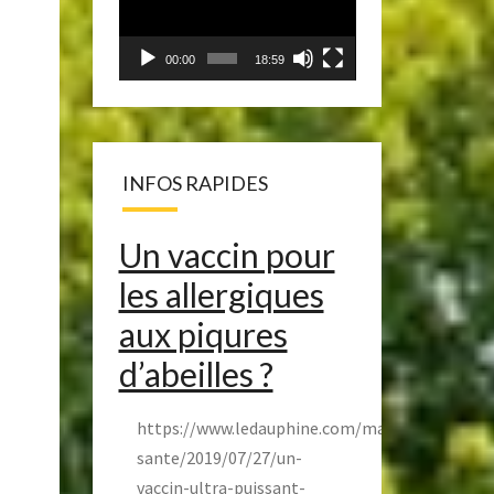
00:00
18:59
INFOS RAPIDES
Un vaccin pour
les allergiques
aux piqures
d’abeilles ?
https://www.ledauphine.com/magazine-
sante/2019/07/27/un-
vaccin-ultra-puissant-