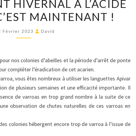
T HIVERNAL À L’ACIDE
TRAITEMENT
’EST MAINTENANT !
HIVERNAL
À
L’ACIDE
2 Février 2023
David
OXALIQUE
C’EST
MAINTENANT
pour nos colonies d’abeilles et la période d’arrêt de ponte
!
our compléter l’éradication de cet acarien.
arroa, vous êtes nombreux à utiliser les languettes Apivar
ion de plusieurs semaines et une efficacité importante. Il
ésence de varroas en trop grand nombre à la suite de ce
 une observation de chutes naturelles de ces varroas en
s colonies hébergent encore trop de varroa à l’issue de